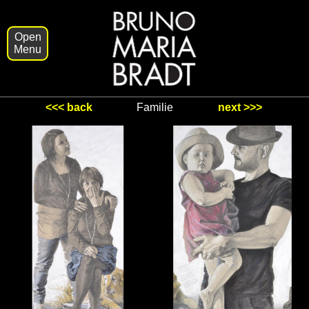
Open
Home
Menu
Grafiken
Bücher
<<< back
Familie
next >>>
Video
Über
mich
Kontakt
Impressum